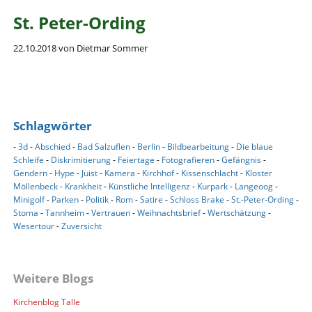
St. Peter-Ording
22.10.2018
von Dietmar Sommer
Schlagwörter
-
3d
-
Abschied
-
Bad Salzuflen
-
Berlin
-
Bildbearbeitung
-
Die blaue
Schleife
-
Diskrimitierung
-
Feiertage
-
Fotografieren
-
Gefängnis
-
Gendern
-
Hype
-
Juist
-
Kamera
-
Kirchhof
-
Kissenschlacht
-
Kloster
Möllenbeck
-
Krankheit
-
Künstliche Intelligenz
-
Kurpark
-
Langeoog
-
Minigolf
-
Parken
-
Politik
-
Rom
-
Satire
-
Schloss Brake
-
St.-Peter-Ording
-
Stoma
-
Tannheim
-
Vertrauen
-
Weihnachtsbrief
-
Wertschätzung
-
Wesertour
-
Zuversicht
Weitere Blogs
Kirchenblog Talle