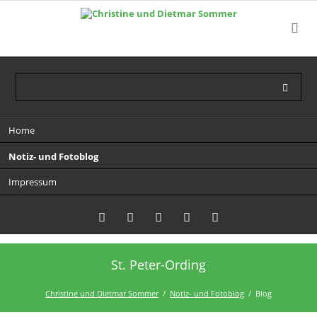
Navigation
Home
überspringen
Notiz- und Fotoblog
Impressum
St. Peter-Ording
Twitter
LinkedIn
Instagram
Facebook
RSS-
Feed
Christine und Dietmar Sommer
Notiz- und Fotoblog
Blog