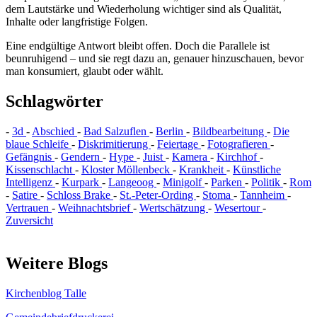
dem Lautstärke und Wiederholung wichtiger sind als Qualität,
Inhalte oder langfristige Folgen.
Eine endgültige Antwort bleibt offen. Doch die Parallele ist
beunruhigend – und sie regt dazu an, genauer hinzuschauen, bevor
man konsumiert, glaubt oder wählt.
Schlagwörter
-
3d
-
Abschied
-
Bad Salzuflen
-
Berlin
-
Bildbearbeitung
-
Die
blaue Schleife
-
Diskrimitierung
-
Feiertage
-
Fotografieren
-
Gefängnis
-
Gendern
-
Hype
-
Juist
-
Kamera
-
Kirchhof
-
Kissenschlacht
-
Kloster Möllenbeck
-
Krankheit
-
Künstliche
Intelligenz
-
Kurpark
-
Langeoog
-
Minigolf
-
Parken
-
Politik
-
Rom
-
Satire
-
Schloss Brake
-
St.-Peter-Ording
-
Stoma
-
Tannheim
-
Vertrauen
-
Weihnachtsbrief
-
Wertschätzung
-
Wesertour
-
Zuversicht
Weitere Blogs
Kirchenblog Talle