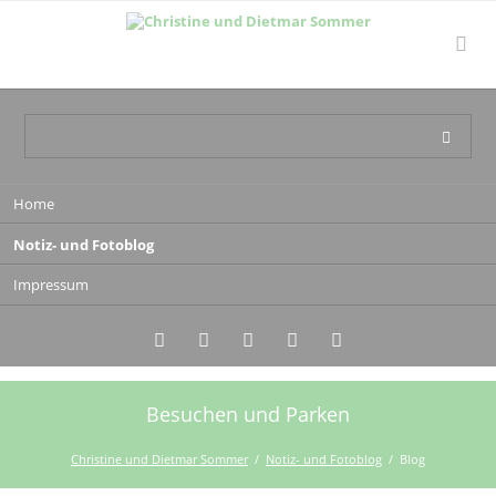
Navigation
Home
überspringen
Notiz- und Fotoblog
Impressum
Besuchen und Parken
Twitter
LinkedIn
Instagram
Facebook
RSS-
Feed
Christine und Dietmar Sommer
Notiz- und Fotoblog
Blog