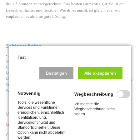
die 1,5 Stunden zurückgerechnet. Das fanden wir richtig gut. So ist ein
Besuch einfacher und flexibler. Wie ihr es macht, ist gleich, aber wir
empfanden es als eine gute Lösung.
Schlagwörter
-
3d
-
Abschied
-
Bad Salzuflen
-
Berlin
-
Bildbearbeitung
-
Die blaue
Test
Schleife
-
Diskrimitierung
-
Feiertage
-
Fotografieren
-
Gefängnis
-
Gendern
-
Hype
-
Juist
-
Kamera
-
Kirchhof
-
Kissenschlacht
-
Kloster
Möllenbeck
-
Krankheit
-
Künstliche Intelligenz
-
Kurpark
-
Langeoog
-
Bestätigen
Alle akzeptieren
Minigolf
-
Parken
-
Politik
-
Rom
-
Satire
-
Schloss Brake
-
St.-Peter-Ording
-
Stoma
-
Tannheim
-
Vertrauen
-
Weihnachtsbrief
-
Wertschätzung
-
Wesertour
-
Zuversicht
Notwendig
Wegbeschreibung
Tools, die wesentliche
Ich möchte die
Services und Funktionen
Wegbeschreibung nicht
ermöglichen, einschließlich
Weitere Blogs
sehen.
Identitätsprüfung,
Servicekontinuität und
Kirchenblog Talle
Standortsicherheit. Diese
Option kann nicht abgelehnt
Gemeindebriefdruckerei
werden.