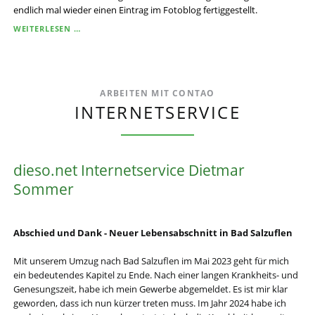
FOTOBLOG
endlich mal wieder einen Eintrag im Fotoblog fertiggestellt.
WEITER
FÜLLEN?
BAD
WEITERLESEN …
SALZUFLEN
IM
JUNI
ARBEITEN MIT CONTAO
INTERNETSERVICE
dieso.net Internetservice Dietmar
Sommer
Abschied und Dank - Neuer Lebensabschnitt in Bad Salzuflen
Mit unserem Umzug nach Bad Salzuflen im Mai 2023 geht für mich
ein bedeutendes Kapitel zu Ende. Nach einer langen Krankheits- und
Genesungszeit, habe ich mein Gewerbe abgemeldet. Es ist mir klar
geworden, dass ich nun kürzer treten muss. Im Jahr 2024 habe ich