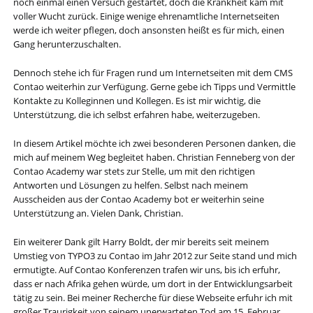
noch einmal einen Versuch gestartet, doch die Krankheit kam mit
voller Wucht zurück. Einige wenige ehrenamtliche Internetseiten
werde ich weiter pflegen, doch ansonsten heißt es für mich, einen
Gang herunterzuschalten.
Dennoch stehe ich für Fragen rund um Internetseiten mit dem CMS
Contao weiterhin zur Verfügung. Gerne gebe ich Tipps und Vermittle
Kontakte zu Kolleginnen und Kollegen. Es ist mir wichtig, die
Unterstützung, die ich selbst erfahren habe, weiterzugeben.
In diesem Artikel möchte ich zwei besonderen Personen danken, die
mich auf meinem Weg begleitet haben. Christian Fenneberg von der
Contao Academy war stets zur Stelle, um mit den richtigen
Antworten und Lösungen zu helfen. Selbst nach meinem
Ausscheiden aus der Contao Academy bot er weiterhin seine
Unterstützung an. Vielen Dank, Christian.
Ein weiterer Dank gilt Harry Boldt, der mir bereits seit meinem
Umstieg von TYPO3 zu Contao im Jahr 2012 zur Seite stand und mich
ermutigte. Auf Contao Konferenzen trafen wir uns, bis ich erfuhr,
dass er nach Afrika gehen würde, um dort in der Entwicklungsarbeit
tätig zu sein. Bei meiner Recherche für diese Webseite erfuhr ich mit
großer Traurigkeit von seinem unerwarteten Tod am 15. Februar