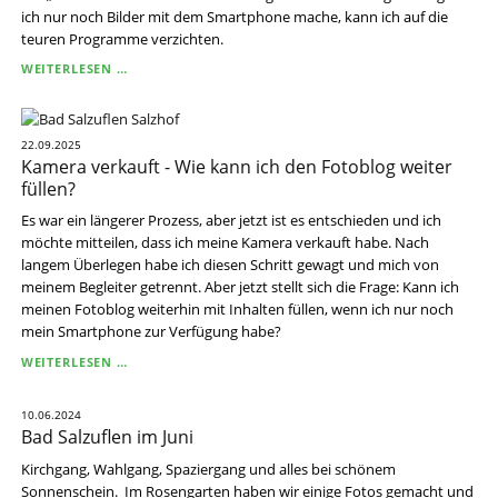
ich nur noch Bilder mit dem Smartphone mache, kann ich auf die
teuren Programme verzichten.
BILDBEARBEITUNG
WEITERLESEN …
REGENBOGEN
22.09.2025
Kamera verkauft - Wie kann ich den Fotoblog weiter
füllen?
Es war ein längerer Prozess, aber jetzt ist es entschieden und ich
möchte mitteilen, dass ich meine Kamera verkauft habe. Nach
langem Überlegen habe ich diesen Schritt gewagt und mich von
meinem Begleiter getrennt. Aber jetzt stellt sich die Frage: Kann ich
meinen Fotoblog weiterhin mit Inhalten füllen, wenn ich nur noch
mein Smartphone zur Verfügung habe?
KAMERA
WEITERLESEN …
VERKAUFT
-
10.06.2024
WIE
Bad Salzuflen im Juni
KANN
ICH
Kirchgang, Wahlgang, Spaziergang und alles bei schönem
DEN
Sonnenschein. Im Rosengarten haben wir einige Fotos gemacht und