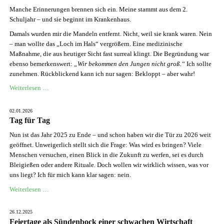
Manche Erinnerungen brennen sich ein. Meine stammt aus dem 2.
Schuljahr – und sie beginnt im Krankenhaus.
Damals wurden mir die Mandeln entfernt. Nicht, weil sie krank waren. Nein
– man wollte das „Loch im Hals“ vergrößern. Eine medizinische
Maßnahme, die aus heutiger Sicht fast surreal klingt. Die Begründung war
ebenso bemerkenswert:
„Wir bekommen den Jungen nicht groß.“
Ich sollte
zunehmen. Rückblickend kann ich nur sagen: Bekloppt – aber wahr!
Krankenhausgeschichten
Weiterlesen …
mit
Lerneffekt
02.01.2026
Tag für Tag
Nun ist das Jahr 2025 zu Ende – und schon haben wir die Tür zu 2026 weit
geöffnet. Unweigerlich stellt sich die Frage: Was wird es bringen? Viele
Menschen versuchen, einen Blick in die Zukunft zu werfen, sei es durch
Bleigießen oder andere Rituale. Doch wollen wir wirklich wissen, was vor
uns liegt? Ich für mich kann klar sagen: nein.
Tag
Weiterlesen …
für
Tag
26.12.2025
Feiertage als Sündenbock einer schwachen Wirtschaft