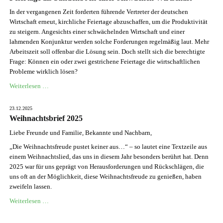
In der vergangenen Zeit forderten führende Vertreter der deutschen
Wirtschaft erneut, kirchliche Feiertage abzuschaffen, um die Produktivität
zu steigern. Angesichts einer schwächelnden Wirtschaft und einer
lahmenden Konjunktur werden solche Forderungen regelmäßig laut. Mehr
Arbeitszeit soll offenbar die Lösung sein. Doch stellt sich die berechtigte
Frage: Können ein oder zwei gestrichene Feiertage die wirtschaftlichen
Probleme wirklich lösen?
Feiertage
Weiterlesen …
als
Sündenbock
23.12.2025
einer
Weihnachtsbrief 2025
schwachen
Liebe Freunde und Familie, Bekannte und Nachbarn,
Wirtschaft
„Die Weihnachtsfreude pustet keiner aus…“ – so lautet eine Textzeile aus
einem Weihnachtslied, das uns in diesem Jahr besonders berührt hat. Denn
2025 war für uns geprägt von Herausforderungen und Rückschlägen, die
uns oft an der Möglichkeit, diese Weihnachtsfreude zu genießen, haben
zweifeln lassen.
Weihnachtsbrief
Weiterlesen …
2025